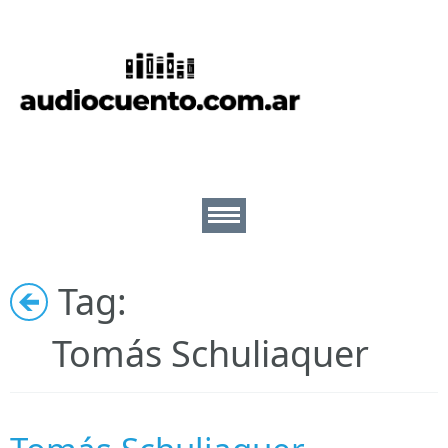
Inicio
Cuentos
Escritores
Lectores
Tag:
Ilustradores
Nosotros
Tomás Schuliaquer