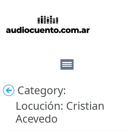
Inicio
Cuentos
Escritores
Lectores
Category:
Ilustradores
Nosotros
Locución: Cristian
Acevedo