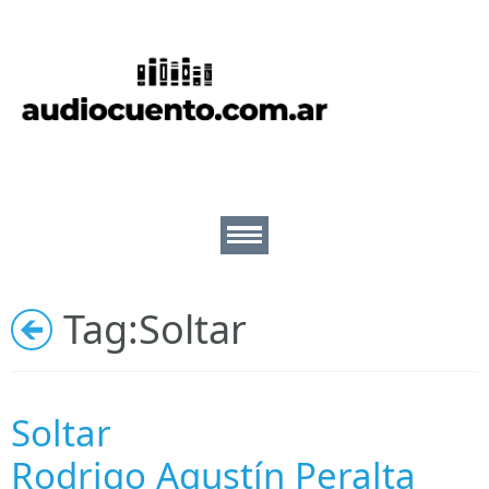
Inicio
Cuentos
Escritores
Lectores
Tag:
Soltar
Ilustradores
Nosotros
Soltar
Rodrigo Agustín Peralta