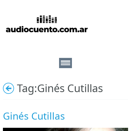
Inicio
Cuentos
Escritores
Lectores
Tag:
Ginés Cutillas
Ilustradores
Nosotros
Ginés Cutillas