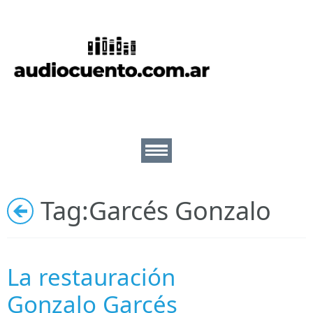
Inicio
Cuentos
Escritores
Lectores
Tag:
Garcés Gonzalo
Ilustradores
Nosotros
La restauración
Gonzalo Garcés