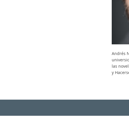
Andrés N
universi
las novel
y Hacers