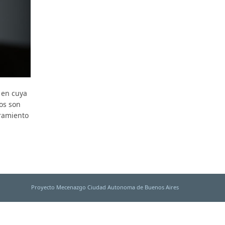
 en cuya
os son
bramiento
Proyecto Mecenazgo Ciudad Autonoma de Buenos Aires