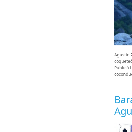
Agustín 
coqueteó
Publicó 
coconduc
Bar
Agu