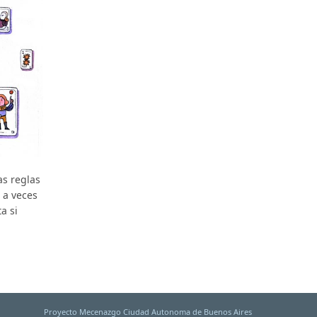
as reglas
 a veces
a si
Proyecto Mecenazgo Ciudad Autonoma de Buenos Aires