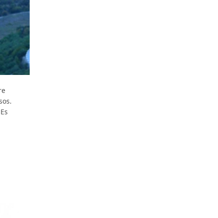
re
sos.
 Es