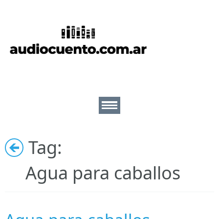
Inicio
Cuentos
Escritores
Lectores
Tag:
Ilustradores
Nosotros
Agua para caballos