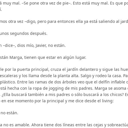
tá muy mal. –Se pone otra vez de pie–. Esto está muy mal. Es que p
í.
s otra vez –digo, pero para entonces ella ya está saliendo al jard
unos segundos después.
 –dice–, dios mío, Javier, no están.
están Marga, tienen que estar en algún lugar.
le por la puerta principal, cruza el jardín delantero y sigue las h
escaleras y los llama desde la planta alta. Salgo y rodeo la casa. P
plástico. Entre las ramas de dos árboles veo que el delfín inflable
está hecha con la ropa de jogging de mis padres. Marga se asoma
¿Ella buscará también a mis padres o sólo buscará a los chicos? Ent
 en ese momento por la principal y me dice desde el living:
 no están.
ya no es amable. Ahora tiene dos líneas entre las cejas y sobreac