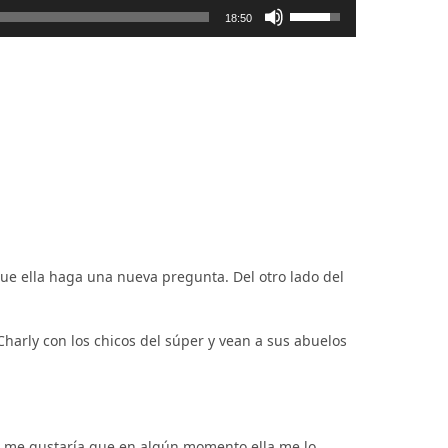
Utiliza
las
18:50
teclas
de
flecha
arriba/abajo
para
aumentar
o
disminuir
el
volumen.
que ella haga una nueva pregunta. Del otro lado del
Charly con los chicos del súper y vean a sus abuelos
o me gustaría que en algún momento ella me lo