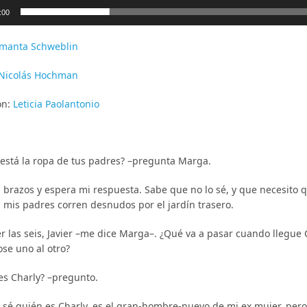
tor
:00
manta Schweblin
Nicolás Hochman
ón:
Leticia Paolantonio
está la ropa de tus padres? –pregunta Marga.
s brazos y espera mi respuesta. Sabe que no lo sé, y que necesito 
, mis padres corren desnudos por el jardín trasero.
r las seis, Javier –me dice Marga–. ¿Qué va a pasar cuando llegue 
ose uno al otro?
es Charly? –pregunto.
 sé quién es Charly, es el gran-hombre-nuevo de mi ex mujer, per