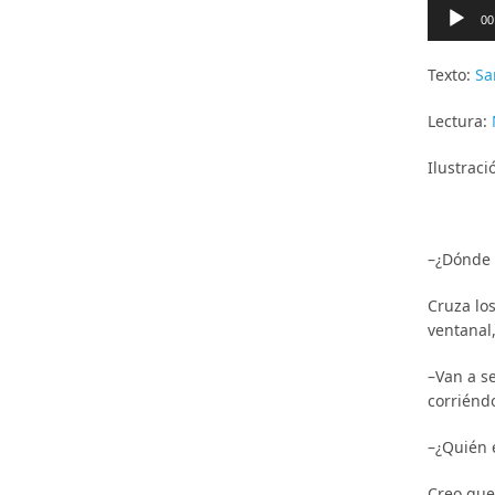
Reproduc
de
00
audio
Texto:
Sa
Lectura:
Ilustraci
–¿Dónde 
Cruza lo
ventanal
–Van a se
corriénd
–¿Quién 
Creo que