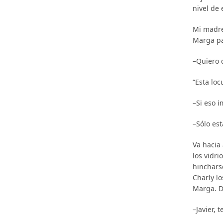
nivel de 
Mi madre 
Marga pa
–Quiero d
“Esta loc
–Si eso 
–Sólo es
Va hacia 
los vidri
hincharse
Charly lo
Marga. D
–Javier, 