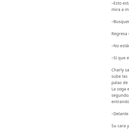
–Esto es
mira a m
–Busquemo
Regresa 
–No están
–Sí que 
Charly sa
sube las 
palas de 
La soga 
segundo. 
entrando
–Delante
Su cara 