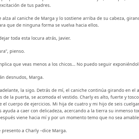
excitación de tus padres.
alza al caniche de Marga y lo sostiene arriba de su cabeza, girand
ra que de ninguna forma se vuelva hacia ellos.
ejar toda esta locura atrás, Javier.
ura”, pienso.
implica que veas menos a los chicos… No puedo seguir exponiéndol
tán desnudos, Marga.
adelante, la sigo. Detrás de mí, el caniche continúa girando en el a
os de la puerta, se acomoda el vestido. Charly es alto, fuerte y tosc
 el cuerpo de ejercicios. Mi hija de cuatro y mi hijo de seis cuelg
s ayuda a caer con delicadeza, acercando a la tierra su inmenso to
espués viene hacia mí y por un momento temo que no sea amable. 
te presento a Charly –dice Marga.