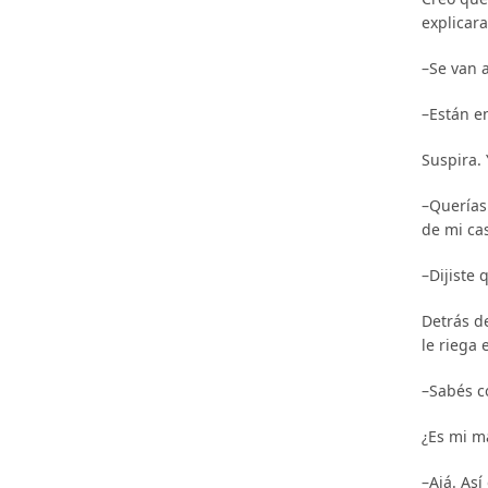
explicara
–Se van 
–Están e
Suspira.
–Querías 
de mi cas
–Dijiste 
Detrás d
le riega 
–Sabés c
¿Es mi m
–Ajá. Así