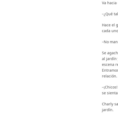
Va hacia 
–¿Qué tal
Hace el g
cada uno
–No man
Se agach
al jardín
escena r
Entramos
relación.
–¡Chicos!
se sient
Charly s
jardín.