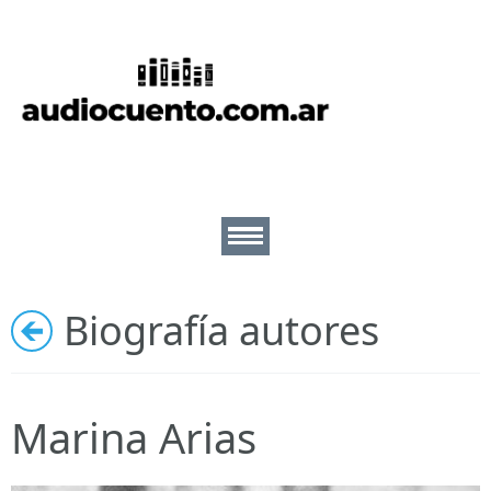
Inicio
Cuentos
Escritores
Lectores
Biografía autores
Ilustradores
Nosotros
Marina Arias