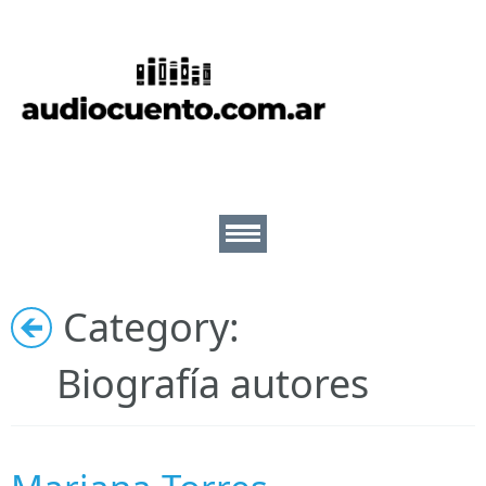
Inicio
Cuentos
Escritores
Lectores
Category:
Ilustradores
Nosotros
Biografía autores